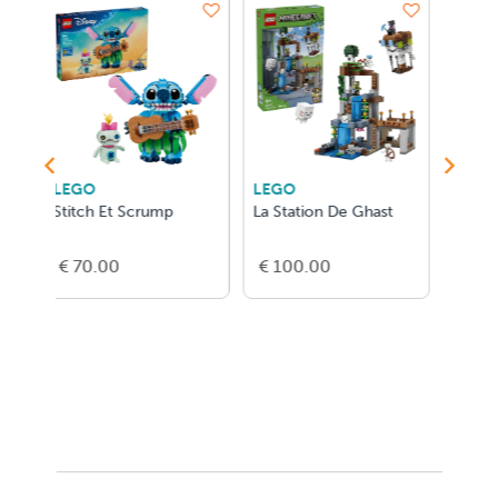
LEGO
LEGO
L
La Station De Ghast
Animaux Sauvages : Le
L'
Lion Majestueux
Du
€ 100.00
€ 65.00
€