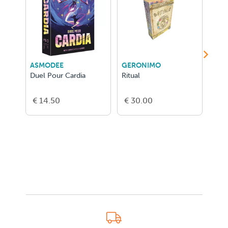
ASMODEE
GERONIMO
999
Duel Pour Cardia
Ritual
Jan
€ 14.50
€ 30.00
€ 1