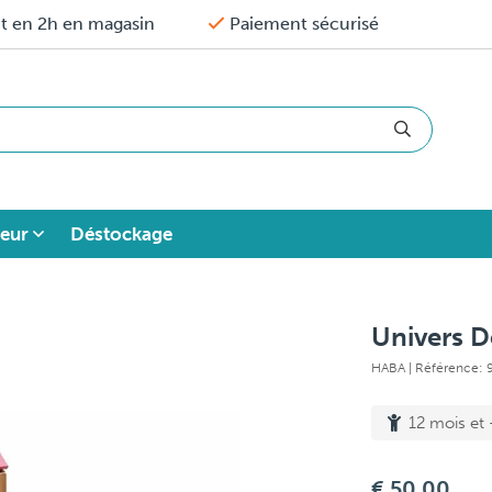
it en 2h en magasin
Paiement sécurisé
eur
Déstockage
Univers D
HABA
| Référence:
12 mois et 
€ 50,00