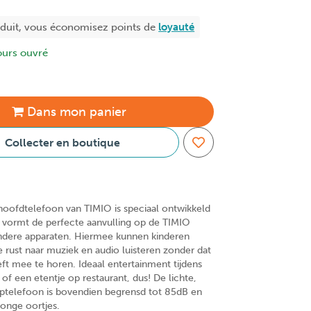
oduit, vous économisez
points de
loyauté
ours ouvré
Dans
mon
panier
Collecter en boutique
oofdtelefoon van TIMIO is speciaal ontwikkeld
 vormt de perfecte aanvulling op de TIMIO
ndere apparaten. Hiermee kunnen kinderen
lle rust naar muziek en audio luisteren zonder dat
t mee te horen. Ideaal entertainment tijdens
 of een etentje op restaurant, dus! De lichte,
ptelefoon is bovendien begrensd tot 85dB en
 jonge oortjes.