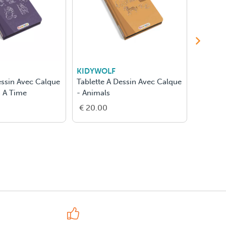
KIDYWOLF
KIDYW
essin Avec Calque
Tablette A Dessin Avec Calque
Tablett
 A Time
- Animals
- Ocean
€ 20.00
€ 20.0