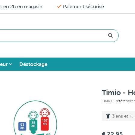
it en 2h en magasin
Paiement sécurisé
eur
Déstockage
Timio - H
TIMIO
| Référence:
3 ans et +,
€ 22,95