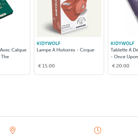
KIDYWOLF
KIDYWOLF
n Avec Calque
Lampe A Histoires - Cirque
Tablette A D
 The
- Once Upon
€ 15.00
€ 20.00