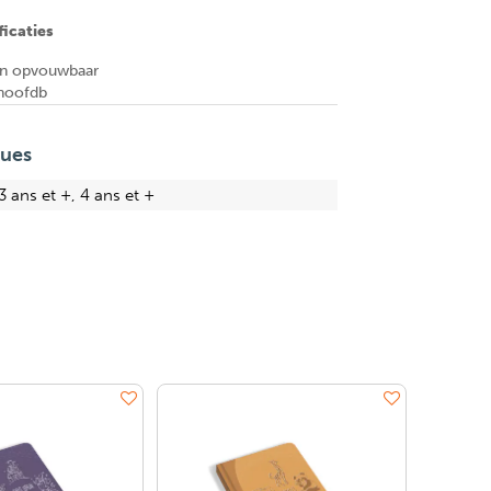
icaties
en opvouwbaar
hoofdb
ques
3 ans et +, 4 ans et +