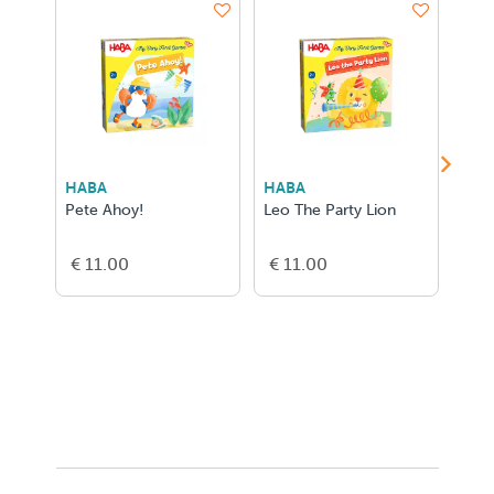
HABA
HABA
DJE
Pete Ahoy!
Leo The Party Lion
Ludo
€ 11.00
€ 11.00
€ 2