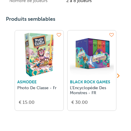
Nombre de joueurs
2 à 8 joueurs
Produits semblables
ASMODEE
BLACK ROCK GAMES
RAV
Photo De Classe - Fr
L'Encyclopédie Des
Disn
Monstres - FR
€ 15.00
€ 30.00
€ 3