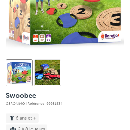
Swoobee
GERONIMO
| Référence: 99951834
6 ans et +
2 à 8 joueurs