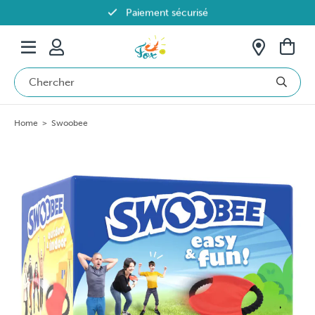
Paiement sécurisé
Livraison offerte dès 69€ en Belgique
Home
>
Swoobee