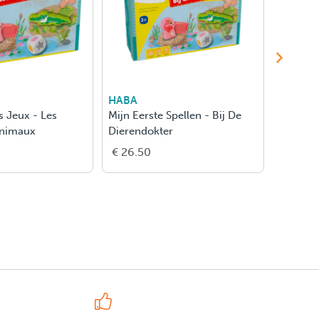
HABA
SMART
 Jeux - Les
Mijn Eerste Spellen - Bij De
My First
Animaux
Dierendokter
€ 26.50
€ 27.0