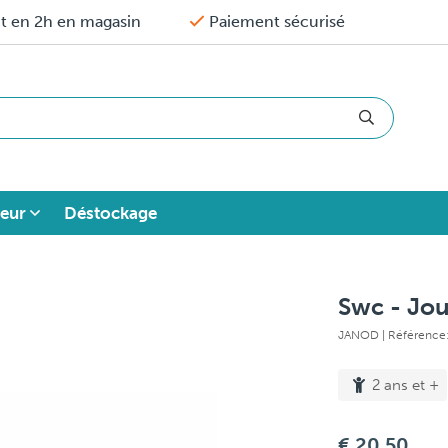
it en 2h en magasin
Paiement sécurisé
eur
Déstockage
Swc - Jou
JANOD
| Référenc
2 ans et +
€ 20,50