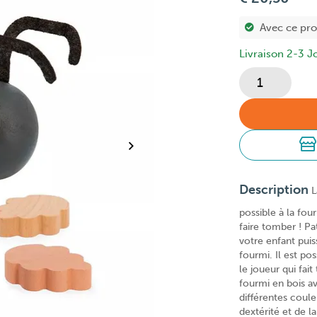
Avec ce pr
Livraison 2-3 J
Description
L
possible à la fou
faire tomber ! P
votre enfant puiss
fourmi. Il est po
le joueur qui fai
fourmi en bois av
différentes coul
dextérité et de 