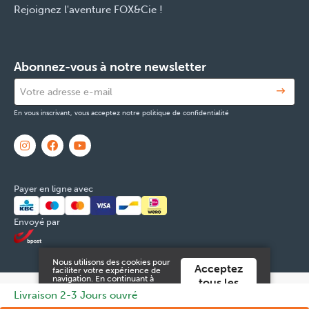
Rejoignez l'aventure FOX&Cie !
Abonnez-vous à notre newsletter
En vous inscrivant, vous acceptez notre politique de confidentialité
Payer en ligne avec
Envoyé par
Nous utilisons des cookies pour
Acceptez
faciliter votre expérience de
navigation. En continuant à
tous les
utiliser ce site Web, vous
© 2026 FOX & Cie
Numéro d'entreprise: 0551.965.335
Powered
Livraison 2-3 Jours ouvré
cookies
acceptez ces.
by
Tilroy
.