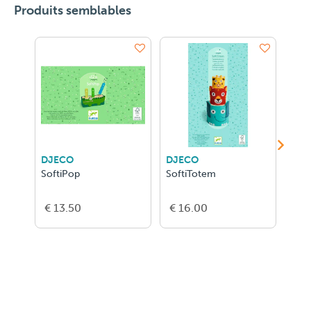
Produits semblables
DJECO
DJECO
DJE
SoftiPop
SoftiTotem
Soft
€ 13.50
€ 16.00
€ 1