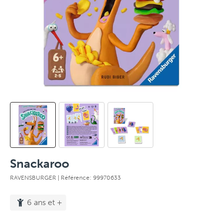
Snackaroo
RAVENSBURGER
| Référence: 99970633
6 ans et +