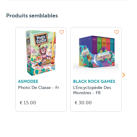
Produits semblables
ASMODEE
BLACK ROCK GAMES
RAV
Photo De Classe - Fr
L'Encyclopédie Des
Disn
Monstres - FR
€ 15.00
€ 30.00
€ 3