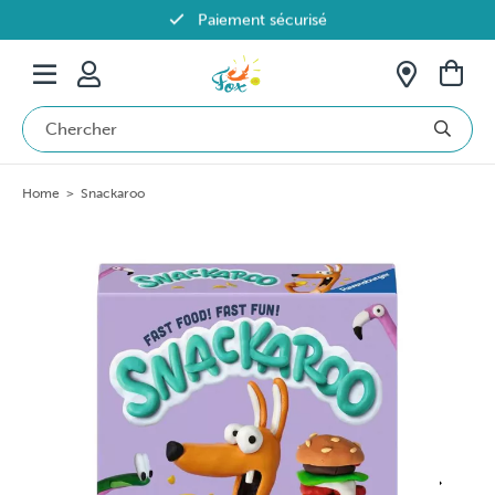
Paiement sécurisé
Livraison offerte dès 69€ en Belgique
Home
>
Snackaroo