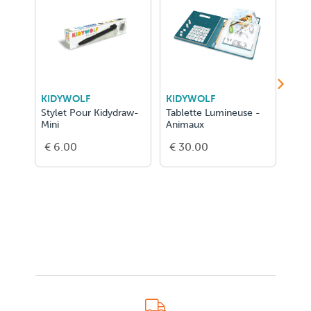
KIDYWOLF
KIDYWOLF
KID
Stylet Pour Kidydraw-
Tablette Lumineuse -
Tabl
Mini
Animaux
Alim
€ 6.00
€ 30.00
€ 3