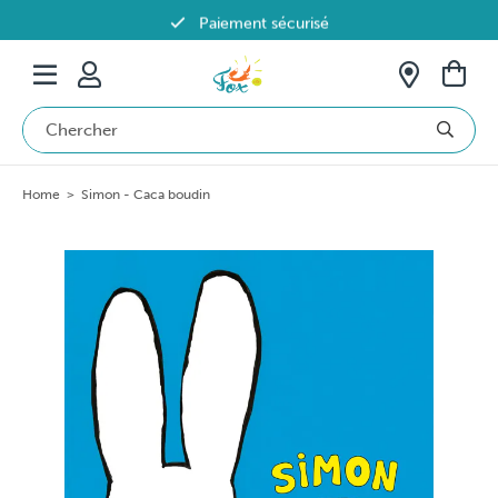
Paiement sécurisé
Livraison offerte dès 69€ en Belgique
Home
>
Simon - Caca boudin