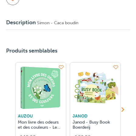
Description
Simon - Caca boudin
Produits semblables
AUZOU
JANOD
ASM
Mon livre des odeurs
Janod - Busy Book
Horr
et des couleurs - Le
Boerderij
JDR 
printemps