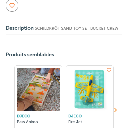
Description
SCHILDKRÖT SAND TOY SET BUCKET CREW
Produits semblables
DJECO
DJECO
DJE
Pass Animo
Fire Jet
Bird