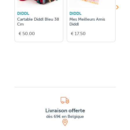
DIDDL
DIDDL
DID
Cartable Diddl Bleu 38
Mes Meilleurs Amis
Cart
Cm
Diddl
Didd
€ 50.00
€ 17.50
€ 5
Livraison offerte
dès 69€ en Belgique