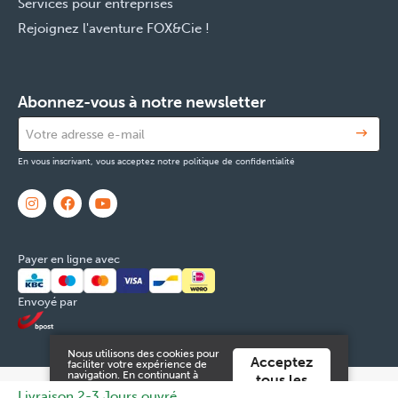
Services pour entreprises
Rejoignez l'aventure FOX&Cie !
Abonnez-vous à notre newsletter
En vous inscrivant, vous acceptez notre politique de confidentialité
Payer en ligne avec
Envoyé par
Nous utilisons des cookies pour
Acceptez
faciliter votre expérience de
navigation. En continuant à
tous les
utiliser ce site Web, vous
© 2026 FOX & Cie
Numéro d'entreprise: 0551.965.335
Powered
Livraison 2-3 Jours ouvré
cookies
acceptez ces.