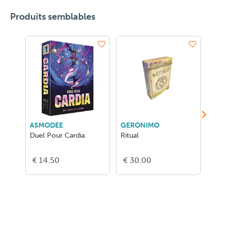
Produits semblables
ASMODEE
GERONIMO
999
Duel Pour Cardia
Ritual
Jan
€ 14.50
€ 30.00
€ 1