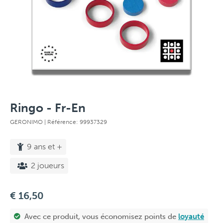
Ringo - Fr-En
GERONIMO
| Référence: 99937329
9 ans et +
2 joueurs
€ 16,50
Avec ce produit, vous économisez
points de
loyauté