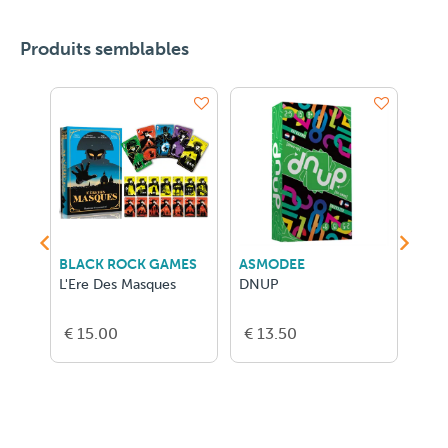
Produits semblables
ES
BLACK ROCK GAMES
ASMODEE
GER
L'Ere Des Masques
DNUP
2 P
FR
€ 15.00
€ 13.50
€ 1