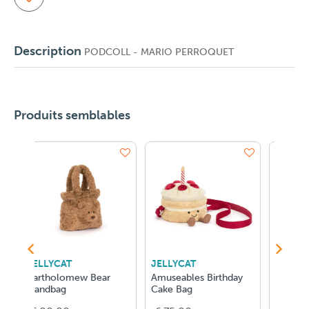
Description
PODCOLL - MARIO PERROQUET
Produits semblables
LLYCAT
JELLYCAT
JELLYCAT
useables Birthday
Bartholomew Bear
Rufferty Puppy
ke Bag
Fluffleshade Hat L/XL
Handbag