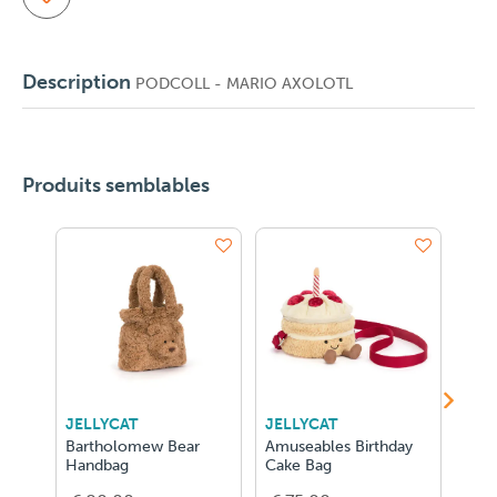
Description
PODCOLL - MARIO AXOLOTL
Produits semblables
JELLYCAT
JELLYCAT
JEL
Bartholomew Bear
Amuseables Birthday
Bar
Handbag
Cake Bag
Fluf