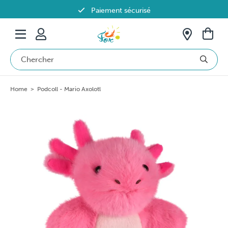
Paiement sécurisé
Livraison offerte dès 69€ en Belgique
Home
>
Podcoll - Mario Axolotl