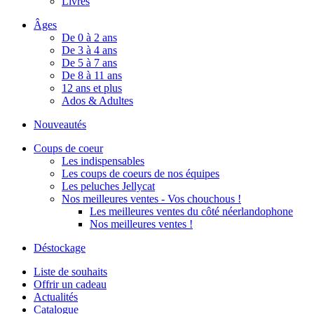
Livres
Âges
De 0 à 2 ans
De 3 à 4 ans
De 5 à 7 ans
De 8 à 11 ans
12 ans et plus
Ados & Adultes
Nouveautés
Coups de coeur
Les indispensables
Les coups de coeurs de nos équipes
Les peluches Jellycat
Nos meilleures ventes - Vos chouchous !
Les meilleures ventes du côté néerlandophone
Nos meilleures ventes !
Déstockage
Liste de souhaits
Offrir un cadeau
Actualités
Catalogue