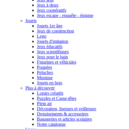
Jeux à deux
Jeux coopératifs
Jeux escape - enquête - énigme
Jouets
Jouets 1er âge
Jeux de construction
Lego
Jouets d'imitation
Jeux éducatifs
Jeux scientifiques
Jeux pour le bain
Figurines et véhicules
Poupées
Peluches
Musique
Jouets en bois
Plus à découvrir
Loisirs créatifs
Puzzles et Casse-têtes
Plein air
Décoration, liseuses et veilleuses
Deguisements & accessoires
Bagageries et articles scolaires
Notre catalogue