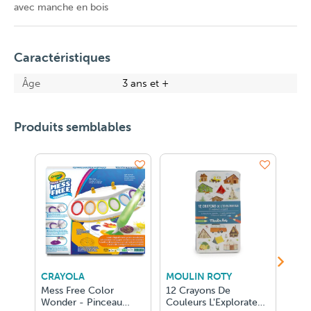
avec manche en bois
Caractéristiques
Âge
3 ans et +
Produits semblables
CRAYOLA
MOULIN ROTY
CRE
Mess Free Color
12 Crayons De
New
Wonder - Pinceau
Couleurs L'Explorateur
D'Ar