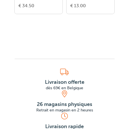
Magique Lumineux
Le Jardin Du
(Tig
€ 34.50
€ 13.00
€ 1
Livraison offerte
dès 69€ en Belgique
26 magasins physiques
Retrait en magasin en 2 heures
Livraison rapide