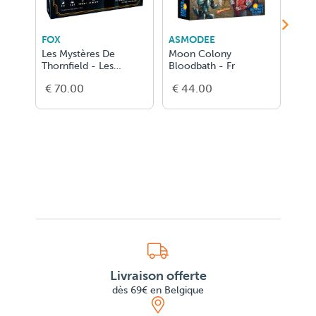
FOX
ASMODEE
ASM
Les Mystères De
Moon Colony
Anim
Thornfield - Les
Bloodbath - Fr
FR
Enquêteurs de l'ombre
€ 70.00
€ 44.00
€ 5
Livraison offerte
dès 69€ en Belgique