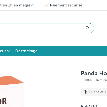
it en 2h en magasin
Paiement sécurisé
eur
Déstockage
Panda Ho
INCOUNT
| Référe
14 ans et +
€ 47,00