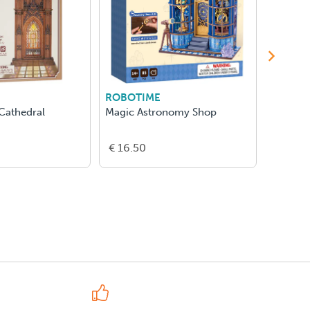
ROBOTIME
ROBOT
Cathedral
Magic Astronomy Shop
Blosso
€ 16.50
€ 39.9