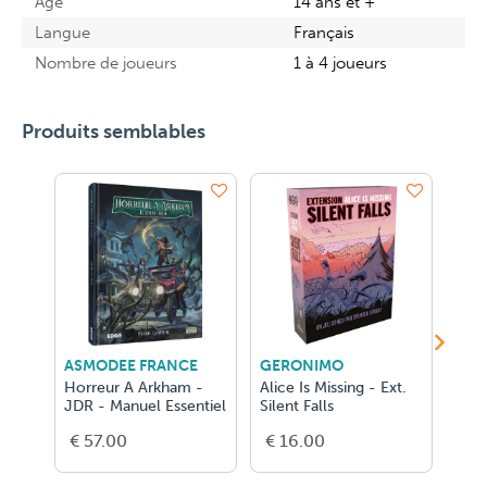
Âge
14 ans et +
Langue
Français
Nombre de joueurs
1 à 4 joueurs
Produits semblables
ASMODEE FRANCE
GERONIMO
IEL
Horreur A Arkham -
Alice Is Missing - Ext.
Déte
JDR - Manuel Essentiel
Silent Falls
Tout
Men
€ 57.00
€ 16.00
€ 4