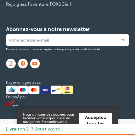
Rejoignez l'aventure FOX&Cie !
Abonnez-vous à notre newsletter
En vous inscrivant, vous acceptez notre politique de confidentialité
Payer en ligne avec
Envoyé par
Nous utilisons des cookies pour
Acceptez
faciliter votre expérience de
navigation. En continuant à
tous les
utiliser ce site Web, vous
© 2026 FOX & Cie
Numéro d'entreprise: 0551.965.335
Powered
Livraison 2-3 Jours ouvré
cookies
acceptez ces.
by
Tilroy
.