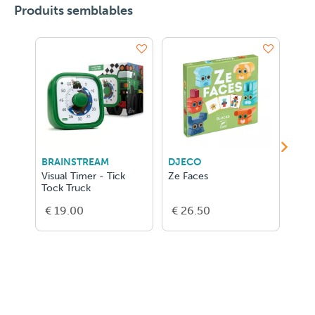
Produits semblables
BRAINSTREAM
DJECO
DJE
Visual Timer - Tick
Ze Faces
Det
Tock Truck
€ 19.00
€ 26.50
€ 1