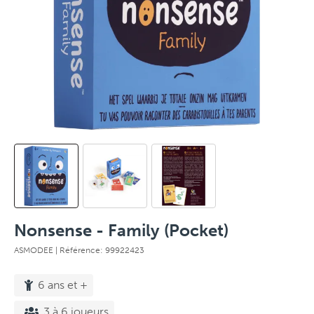
Nonsense - Family (Pocket)
ASMODEE
| Référence: 99922423
6 ans et +
3 à 6 joueurs