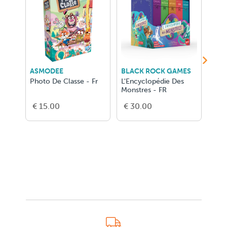
ASMODEE
BLACK ROCK GAMES
RAV
Photo De Classe - Fr
L'Encyclopédie Des
Disn
Monstres - FR
€ 15.00
€ 30.00
€ 3