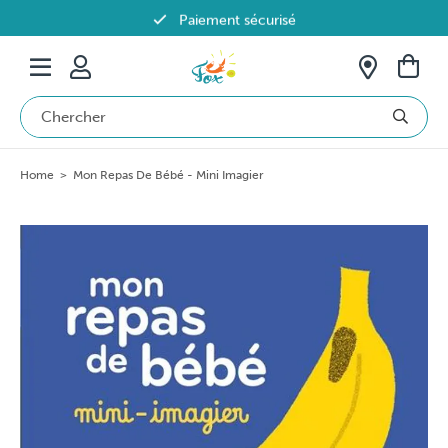
Paiement sécurisé
Livraison offerte dès 69€ en Belgique
Home
>
Mon Repas De Bébé - Mini Imagier