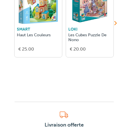
SMART
LOKI
GER
Haut Les Couleurs
Les Cubes Puzzle De
Bidi
Nono
€ 25.00
€ 20.00
€ 1
Livraison offerte