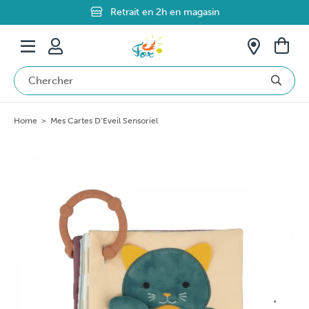
Retrait en 2h en magasin
Paiement sécurisé
Livraison offerte dès 69€ en Belgique
Home
>
Mes Cartes D’Eveil Sensoriel