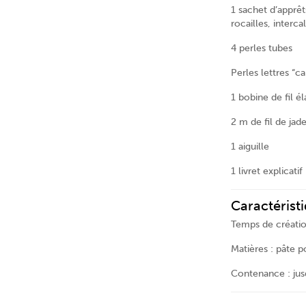
1 sachet d’apprêts
rocailles, intercal
4 perles tubes
Perles lettres “c
1 bobine de fil é
2 m de fil de jad
1 aiguille
1 livret explicatif 
Caractéristi
Temps de créatio
Matières : pâte p
Contenance : jusq