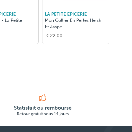
PICERIE
LA PETITE EPICERIE
LA PETI
 - La Petite
Mon Collier En Perles Heishi
Petit Pi
Et Jaspe
€ 22.00
€ 28.0
Statisfait ou remboursé
Retour gratuit sous 14 jours