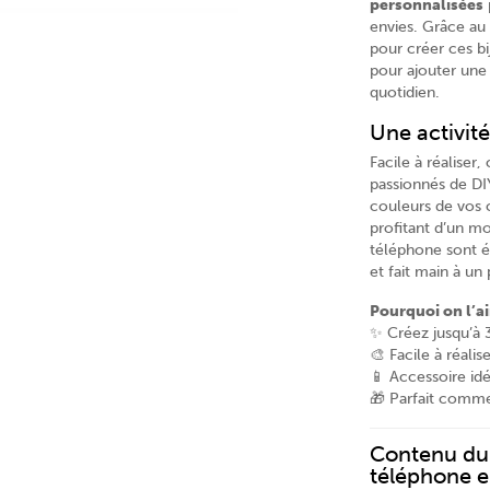
personnalisées
envies. Grâce au l
pour créer ces b
pour ajouter une 
quotidien.
Une activité
Facile à réaliser
passionnés de DI
couleurs de vos 
profitant d’un m
téléphone sont ég
et fait main à un
Pourquoi on l’a
✨ Créez jusqu’à 
🎨 Facile à réali
📱 Accessoire id
🎁 Parfait comme
Contenu du 
téléphone en