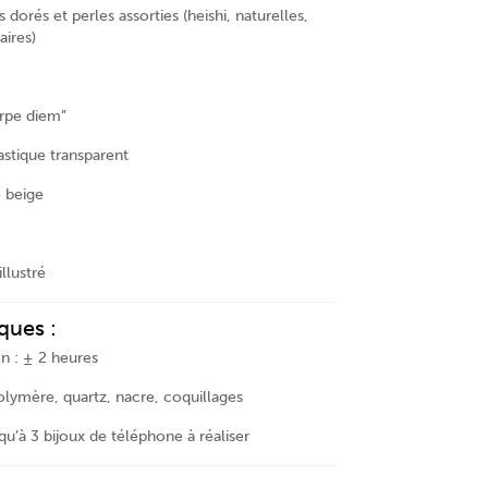
 dorés et perles assorties (heishi, naturelles,
aires)
arpe diem”
lastique transparent
e beige
illustré
ques :
n : ± 2 heures
olymère, quartz, nacre, coquillages
u’à 3 bijoux de téléphone à réaliser