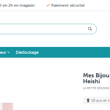
it en 2h en magasin
Paiement sécurisé
eur
Déstockage
Mes Bijou
Heishi
LA PETITE EPICERI
18 ans et +