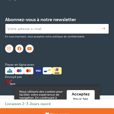
Abonnez-vous à notre newsletter
En vous inscrivant, vous acceptez notre politique de confidentialité
Payer en ligne avec
Envoyé par
Nous utilisons des cookies pour
Acceptez
faciliter votre expérience de
navigation. En continuant à
tous les
utiliser ce site Web, vous
© 2026 FOX & Cie
Numéro d'entreprise: 0551.965.335
Powered
Livraison 2-3 Jours ouvré
cookies
acceptez ces.
by
Tilroy
.
Vous pouvez trouver plus
d'informations dans notre
Mentions légales & Contact
Cookies
Données personnelles