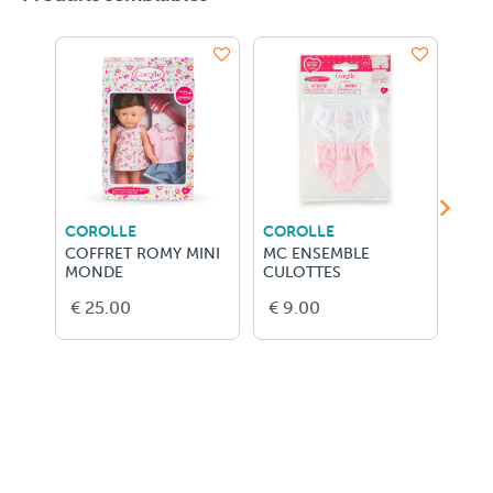
COROLLE
COROLLE
COR
COFFRET ROMY MINI
MC ENSEMBLE
MC 
MONDE
CULOTTES
€ 25.00
€ 9.00
€ 1