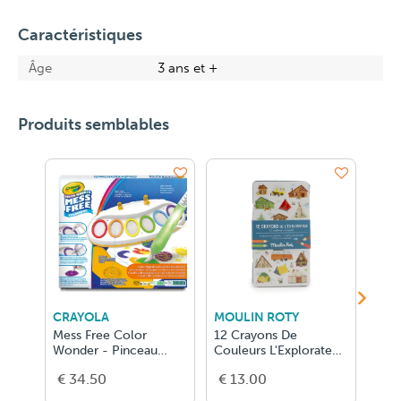
Caractéristiques
Âge
3 ans et +
Produits semblables
CRAYOLA
MOULIN ROTY
CRE
Mess Free Color
12 Crayons De
New
Wonder - Pinceau
Couleurs L'Explorateur
D'Ar
Magique Lumineux
Le Jardin Du
(Tig
€ 34.50
€ 13.00
€ 1