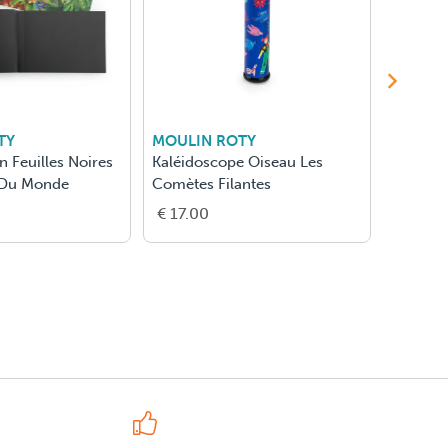
TY
MOULIN ROTY
MOULI
n Feuilles Noires
Kaléidoscope Oiseau Les
Cahier 
 Du Monde
Comètes Filantes
Jojo - 
€ 17.00
€ 10.0