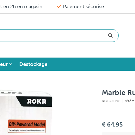
it en 2h en magasin
Paiement sécurisé
eur
Déstockage
Marble R
ROBOTIME
| Référ
€ 64,95