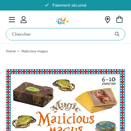
Paiement sécurisé
Livraison offerte dès 69€ en Belgique
Home
>
Malicious magus