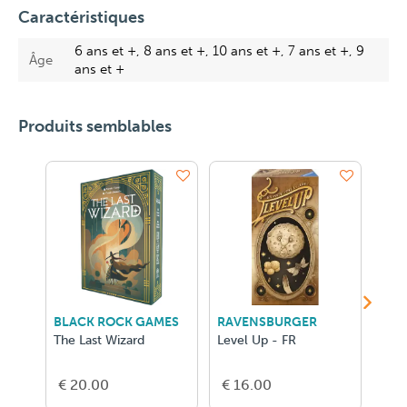
Caractéristiques
6 ans et +, 8 ans et +, 10 ans et +, 7 ans et +, 9
Âge
ans et +
Produits semblables
BLACK ROCK GAMES
RAVENSBURGER
ASM
The Last Wizard
Level Up - FR
Phot
€ 20.00
€ 16.00
€ 1