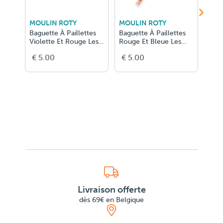
MOULIN ROTY
MOULIN ROTY
MOU
Baguette À Paillettes
Baguette À Paillettes
Bagu
Violette Et Rouge Les
Rouge Et Bleue Les
Jaun
Petite
Petites M
Peti
€ 5.00
€ 5.00
€ 5
Livraison offerte
dès 69€ en Belgique