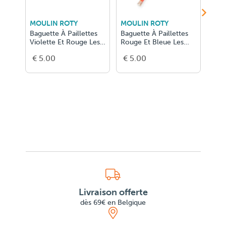
MOULIN ROTY
MOULIN ROTY
MOU
Baguette À Paillettes
Baguette À Paillettes
Bagu
Violette Et Rouge Les
Rouge Et Bleue Les
Jaun
Petite
Petites M
Peti
€ 5.00
€ 5.00
€ 5
Livraison offerte
dès 69€ en Belgique