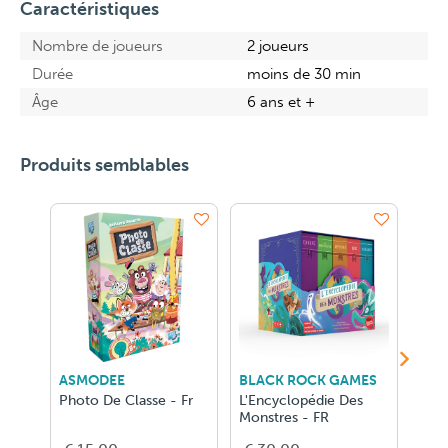
Caractéristiques
Nombre de joueurs
2 joueurs
Durée
moins de 30 min
Âge
6 ans et +
Produits semblables
ASMODEE
BLACK ROCK GAMES
RAV
Photo De Classe - Fr
L'Encyclopédie Des
Disn
Monstres - FR