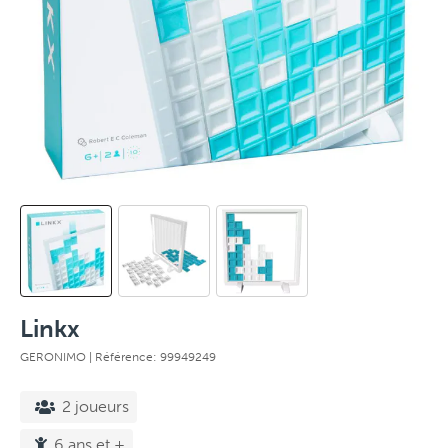
Linkx
GERONIMO
| Référence: 99949249
2 joueurs
6 ans et +