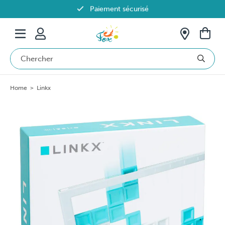
Paiement sécurisé
Livraison offerte dès 69€ en Belgique
Home
>
Linkx