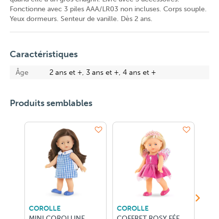
Fonctionne avec 3 piles AAA/LR03 non incluses. Corps souple.
Yeux dormeurs. Senteur de vanille. Dès 2 ans.
Caractéristiques
Âge
2 ans et +, 3 ans et +, 4 ans et +
Produits semblables
COROLLE
COROLLE
COR
MINI COROLLINE
COFFRET ROSY FÉE
MIN