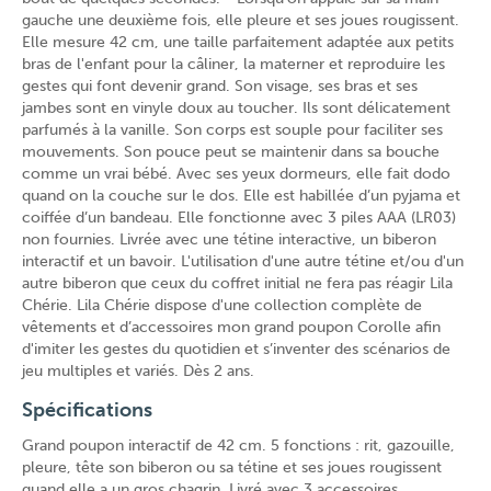
gauche une deuxième fois, elle pleure et ses joues rougissent.
Elle mesure 42 cm, une taille parfaitement adaptée aux petits
bras de l'enfant pour la câliner, la materner et reproduire les
gestes qui font devenir grand. Son visage, ses bras et ses
jambes sont en vinyle doux au toucher. Ils sont délicatement
parfumés à la vanille. Son corps est souple pour faciliter ses
mouvements. Son pouce peut se maintenir dans sa bouche
comme un vrai bébé. Avec ses yeux dormeurs, elle fait dodo
quand on la couche sur le dos. Elle est habillée d’un pyjama et
coiffée d’un bandeau. Elle fonctionne avec 3 piles AAA (LR03)
non fournies. Livrée avec une tétine interactive, un biberon
interactif et un bavoir. L'utilisation d'une autre tétine et/ou d'un
autre biberon que ceux du coffret initial ne fera pas réagir Lila
Chérie. Lila Chérie dispose d'une collection complète de
vêtements et d’accessoires mon grand poupon Corolle afin
d'imiter les gestes du quotidien et s’inventer des scénarios de
jeu multiples et variés. Dès 2 ans.
Spécifications
Grand poupon interactif de 42 cm. 5 fonctions : rit, gazouille,
pleure, tête son biberon ou sa tétine et ses joues rougissent
quand elle a un gros chagrin. Livré avec 3 accessoires.