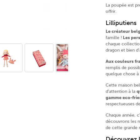
La poupée est pr
offrir.
Lilliputiens
Le créateur bel
famille !
Les per
chaque collection
dragon et bien d'
Aux couleurs fr
remplis de possib
quelque chose à 
Cette maison be
d'attention à la
q
gamme eco-frie
respectueuses de
Chaque année, c'
découvrons les n
de cette grande 
Découvrez L