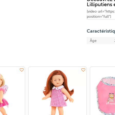
Lilliputiens
[video url="http
position="full"]
Caractéristi
Âge