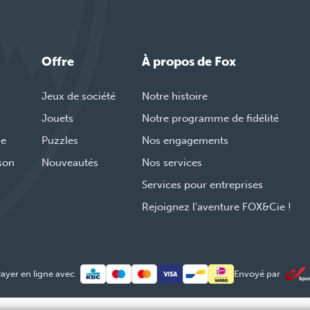
Offre
À propos de Fox
Jeux de société
Notre histoire
Jouets
Notre programme de fidélité
de
Puzzles
Nos engagements
ison
Nouveautés
Nos services
Services pour entreprises
Rejoignez l'aventure FOX&Cie !
ayer en ligne avec
Envoyé par