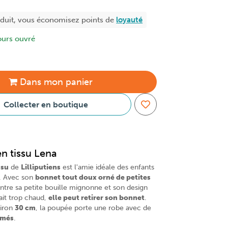
oduit, vous économisez
points de
loyauté
ours ouvré
Dans
mon
panier
Collecter en boutique
n tissu Lena
ssu
de
Lilliputiens
est l'amie idéale des enfants
. Avec son
bonnet tout doux orné de petites
ontre sa petite bouille mignonne et son design
fait trop chaud,
elle peut retirer son bonnet
.
viron
30 cm
, la poupée porte une robe avec de
imés
.