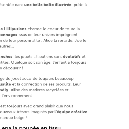
ésentée dans
une belle boîte illustrée
, prête à
ge
Lilliputiens
charme le coeur de toute la
sonnages
issus de leur univers imprègnent
 de leur personnalité : Alice la renarde, Joe le
autres...
anches
, les jouets Lilliputiens sont
évolutifs
et
ilités. Quelque soit son âge, l'enfant a toujours
y découvrir !
lge du jouet accorde toujours beaucoup
ualité
et la confection de ses produits. Leur
ndly
utilise des matières recyclées et
 l'environnement.
est toujours avec grand plaisir que nous
ouveaux trésors imaginés par
l'équipe créative
marque belge !
ena la poupée en tissu