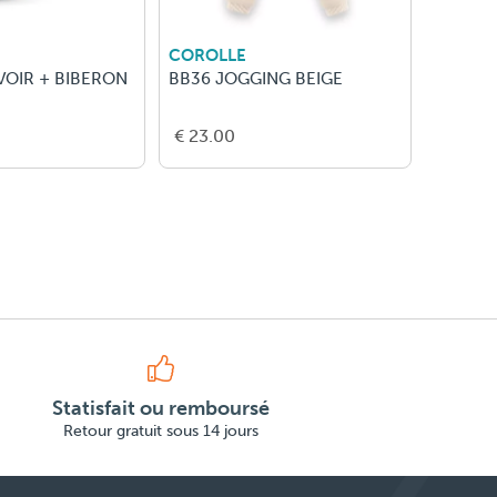
COROLLE
COROL
VOIR + BIBERON
BB36 JOGGING BEIGE
BB36 C
PINGOU
€ 23.00
€ 13.5
Statisfait ou remboursé
Retour gratuit sous 14 jours