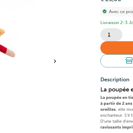
Avec ce pr
Livraison 2-3 J
Description
La poupée e
La poupée en ti
à partir de 2 ans
oreilles
, elle m
enchanteur. S'il 
D'une taille d'en
ravissants impr