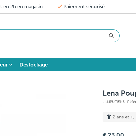
it en 2h en magasin
Paiement sécurisé
eur
Déstockage
Lena Pou
LILLIPUTIENS
| Réf
2 ans et +,
€ 23,00