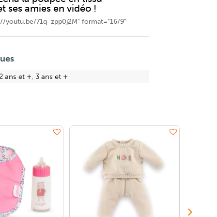
 et ses amies en vidéo !
s://youtu.be/71q_zpp0j2M" format="16/9"
ques
2 ans et +, 3 ans et +