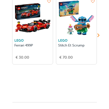
LEGO
LEGO
LEG
Ferrari 499P
Stitch Et Scrump
La S
€ 30.00
€ 70.00
€ 