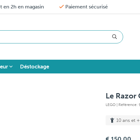
it en 2h en magasin
Paiement sécurisé
eur
Déstockage
Le Razor
LEGO
| Référence:
10 ans et +
€ 150,00