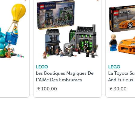
LEGO
LEGO
ues De
La Toyota Supra Mk4 De Fast
Monsieur Tomat
s
And Furious
€ 30.00
€ 17.00