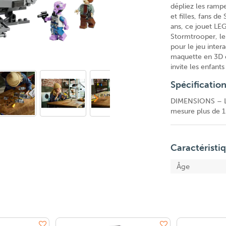
dépliez les ramp
et filles, fans d
ans, ce jouet LE
Stormtrooper, le
pour le jeu inter
maquette en 3D et
invite les enfant
Spécificatio
DIMENSIONS – Le
mesure plus de 1
Caractéristi
Âge