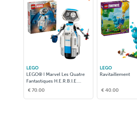
LEGO
LEGO
re
Ravitaillement
Les Boutiques Magiq
L’Allée Des Embrume
€ 40.00
€ 100.00