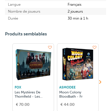
Langue
Français
Nombre de joueurs
2 joueurs
Durée
30 min à 1 h
Produits semblables
FOX
ASMODEE
ASM
Les Mystères De
Moon Colony
Anim
Thornfield - Les
Bloodbath - Fr
FR
Enquêteurs de l'ombre
€ 70.00
€ 44.00
€ 5