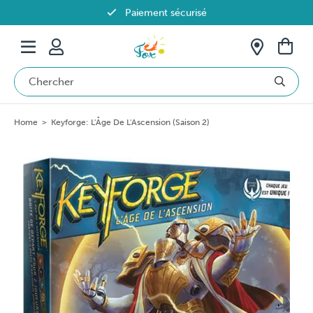
Paiement sécurisé
Livraison offerte dès 69€ en Belgique
Home
>
Keyforge: L'Âge De L'Ascension (Saison 2)