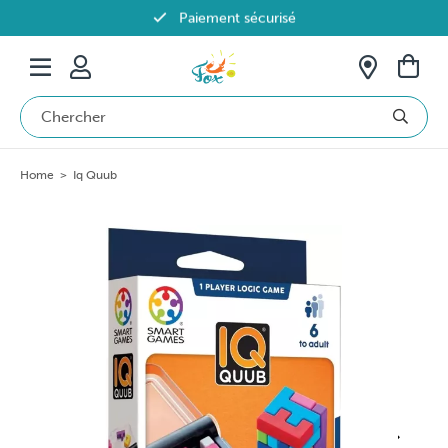
Paiement sécurisé
Livraison offerte dès 69€ en Belgique
Home
>
Iq Quub