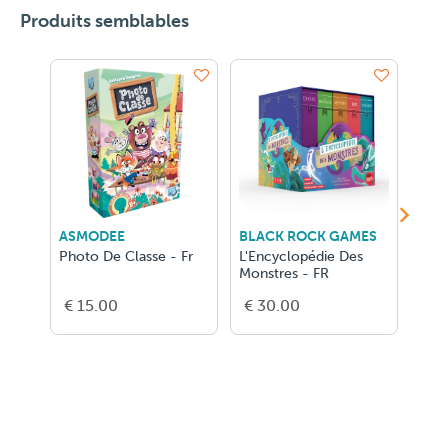
Produits semblables
ASMODEE
BLACK ROCK GAMES
RAV
Photo De Classe - Fr
L'Encyclopédie Des
Disn
Monstres - FR
€ 15.00
€ 30.00
€ 3