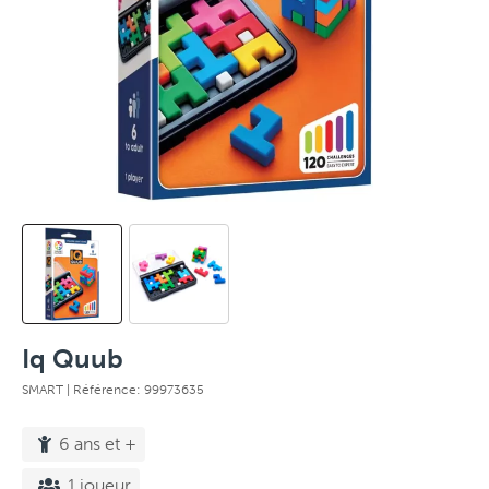
Iq Quub
SMART
| Référence: 99973635
6 ans et +
1 joueur