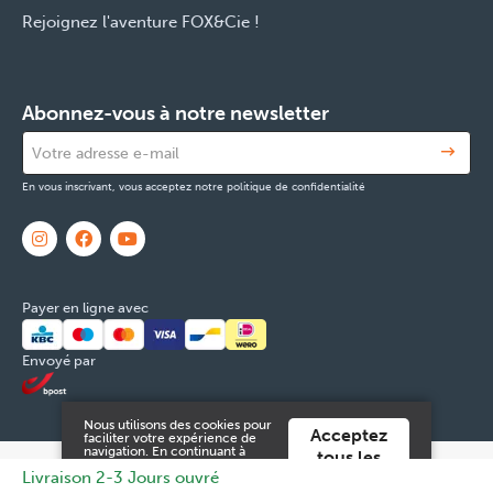
Rejoignez l'aventure FOX&Cie !
Abonnez-vous à notre newsletter
En vous inscrivant, vous acceptez notre politique de confidentialité
Payer en ligne avec
Envoyé par
Nous utilisons des cookies pour
Acceptez
faciliter votre expérience de
navigation. En continuant à
tous les
utiliser ce site Web, vous
© 2026 FOX & Cie
Numéro d'entreprise: 0551.965.335
Powered
Livraison 2-3 Jours ouvré
cookies
acceptez ces.
by
Tilroy
.