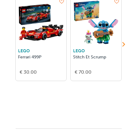
LEGO
LEGO
LEG
Ferrari 499P
Stitch Et Scrump
La S
€ 30.00
€ 70.00
€ 