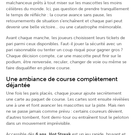
malchanceux prêts à tout miser sur les mascottes les moins
célèbres du monde. Ici, pas question de prendre tranquillement
le temps de réfléchir : la course avance sans pause, les
retournements de situation s’enchaînent et chaque pari peut
devenir une belle victoire… ou une catastrophe mémorable.
Avant chaque manche, les joueurs choisissent leurs tickets de
pari parmi ceux disponibles. Faut-il jouer la sécurité avec un
pari raisonnable ou tenter un coup risqué pour gagner gros ?
Chaque décision compte, car une mascotte peut finir sur le
podium, être renversée, reculer, changer de voie ou même se
faire disqualifier en pleine course.
Une ambiance de course complètement
déjantée
Une fois les paris placés, chaque joueur ajoute secrètement
une carte au paquet de course. Les cartes sont ensuite révélées
une à une et font avancer les mascottes sur la piste. Mais rien
ne se passe jamais comme prévu : certains coureurs dévient,
d’autres tombent, font demi-tour ou entraînent tout le peloton
dans un mouvement imprévisible.
Accessible dès
6 ans
,
Hot Streak
est un jeu rapide, bruyant et