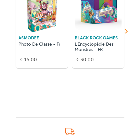
ASMODEE
BLACK ROCK GAMES
RAV
Photo De Classe - Fr
L'Encyclopédie Des
Disn
Monstres - FR
€ 15.00
€ 30.00
€ 3