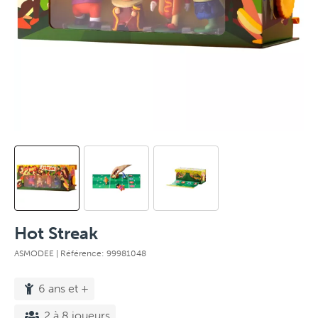
Hot Streak
ASMODEE
| Référence: 99981048
6 ans et +
2 à 8 joueurs