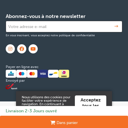
Abonnez-vous à notre newsletter
En vous inscrivant, vous acceptez notre politique de confidentialité
Payer en ligne avec
Envoyé par
Nous utilisons des cookies pour
Acceptez
faciliter votre expérience de
navigation. En continuant à
tous les
utiliser ce site Web, vous
© 2026 FOX & Cie
Numéro d'entreprise: 0551.965.335
Powered
Livraison 2-3 Jours ouvré
cookies
acceptez ces.
by
Tilroy
.
Vous pouvez trouver plus
d'informations dans notre
Mentions légales & Contact
Cookies
Données personnelles
Dans
panier
conditions générales
.