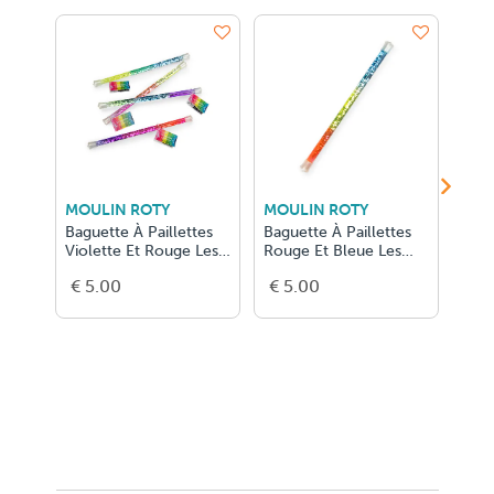
MOULIN ROTY
MOULIN ROTY
MOU
Baguette À Paillettes
Baguette À Paillettes
Bagu
Violette Et Rouge Les
Rouge Et Bleue Les
Jaun
Petite
Petites M
Peti
€ 5.00
€ 5.00
€ 5