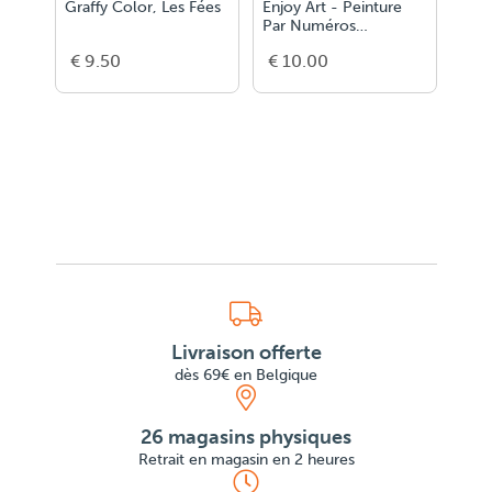
Graffy Color, Les Fées
Enjoy Art - Peinture
Enjo
Par Numéros
Par
20X20Cm Coffret J
20X
€ 9.50
€ 10.00
€ 1
Livraison offerte
dès 69€ en Belgique
26 magasins physiques
Retrait en magasin en 2 heures