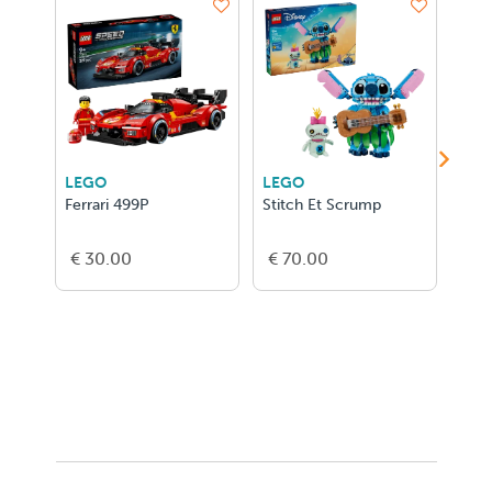
LEGO
LEGO
LEG
Ferrari 499P
Stitch Et Scrump
La S
€ 30.00
€ 70.00
€ 