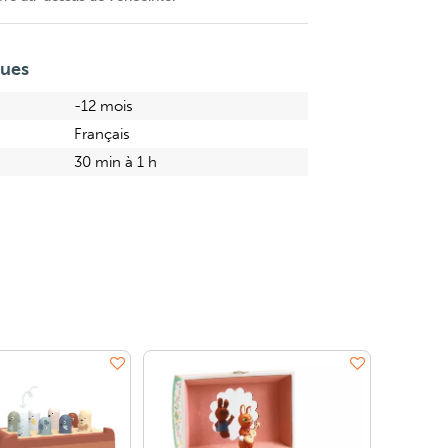
ques
-12 mois
Français
30 min à 1 h