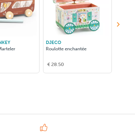
NKEY
DJECO
LILLIPU
arteler
Roulotte enchantée
Joe S'E
€ 28.50
€ 25.0