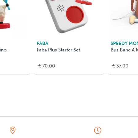
FABA
SPEEDY MO
ino-
Faba Plus Starter Set
Bus Banc A M
€ 70.00
€ 37.00