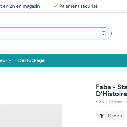
it en 2h en magasin
Paiement sécurisé
eur
Déstockage
Faba - St
D'Histoir
FABA
| Référence: 
-12 mois