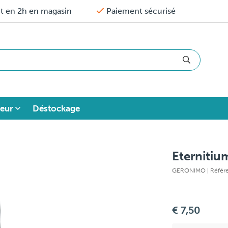
it en 2h en magasin
Paiement sécurisé
eur
Déstockage
Eternitiu
GERONIMO
| Réfé
€ 7,50