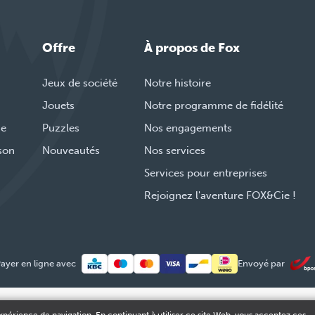
Offre
À propos de Fox
Jeux de société
Notre histoire
Jouets
Notre programme de fidélité
de
Puzzles
Nos engagements
ison
Nouveautés
Nos services
Services pour entreprises
Rejoignez l'aventure FOX&Cie !
ayer en ligne avec
Envoyé par
© 2026 FOX & Cie
Numéro d'entreprise: 0551.965.335
Powered by
Tilro