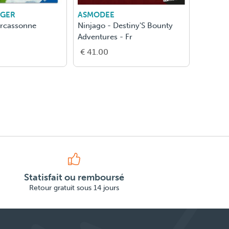
RGER
ASMODEE
L'ECOLE
arcassonne
Ninjago - Destiny'S Bounty
La Bata
Adventures - Fr
Pirates
€ 41.00
€ 14.0
Statisfait ou remboursé
Retour gratuit sous 14 jours