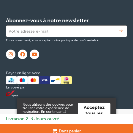
Abonnez-vous à notre newsletter
En vous inscrivant, vous acceptez notre politique de confidentialité
Payer en ligne avec
Envoyé par
Nous utilisons des cookies pour
Acceptez
faciliter votre expérience de
navigation. En continuant à
tous les
utiliser ce site Web, vous
© 2026 FOX & Cie
Numéro d'entreprise: 0551.965.335
Powered
Livraison 2-3 Jours ouvré
cookies
acceptez ces.
by
Tilroy
.
Vous pouvez trouver plus
d'informations dans notre
Mentions légales & Contact
Cookies
Données personnelles
Dans
panier
conditions générales
.