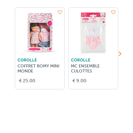
COROLLE
COROLLE
COR
COFFRET ROMY MINI
MC ENSEMBLE
MC 
MONDE
CULOTTES
€ 25.00
€ 9.00
€ 1