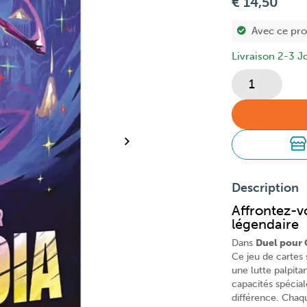
€ 14,50
Avec ce pr
Livraison 2-3 J
Description
Affrontez-vo
légendaire
Dans
Duel pour 
Ce jeu de cartes
une lutte palpitan
capacités spécia
différence. Chaqu