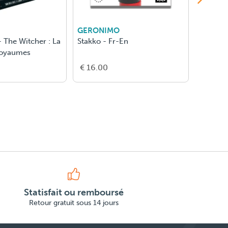
GERONIMO
GERON
 The Witcher : La
Stakko - Fr-En
Ringo -
Royaumes
€ 16.00
€ 16.5
Statisfait ou remboursé
Retour gratuit sous 14 jours