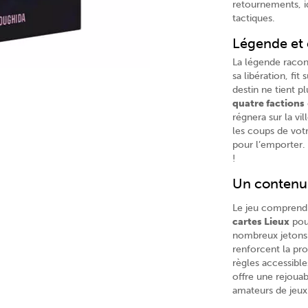
retournements, i
tactiques.
Légende et
La légende racon
sa libération, fi
destin ne tient pl
quatre factions
régnera sur la vi
les coups de votr
pour l’emporter. 
!
Un contenu 
Le jeu compren
cartes Lieux
pour
nombreux jetons 
renforcent la pro
règles accessible
offre une rejouab
amateurs de jeux 