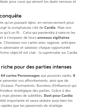
déale pour ceux qui aiment les duels nerveux et
 conquête
te qu’un puissant djinn, en remerciement pour
t surgir la somptueuse cité de
Cardia
. Mais son
us qu’à un fil… Celui qui parviendra à vaincre les
et à s’emparer de leurs
anneaux sigillaires
lle. Choisissez vos cartes avec sagesse, anticipez
e adversaire et saisissez chaque opportunité
Votre objectif est clair : la suprématie sur Cardia
riche pour des parties intenses
d
64 cartes Personnages
aux pouvoirs variés,
8
 pimenter vos affrontements, ainsi que de
(Sceaux, Permanents, Boosters d’Influence) qui
fondeur stratégique des parties. Grâce à des
s mais pleines de subtilités,
Duel pour Cardia
ilité importante et saura séduire aussi bien les
rapides que les passionnés de stratégie.