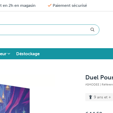
it en 2h en magasin
Paiement sécurisé
eur
Déstockage
Duel Pour
ASMODEE
| Référe
9 ans et +